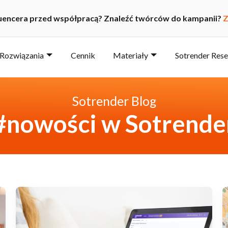
luencera przed współpracą? Znaleźć twórców do kampanii?
Z
Rozwiązania
Cennik
Materiały
Sotrender Res
Sotrender Blog
#nowości w Sotrende