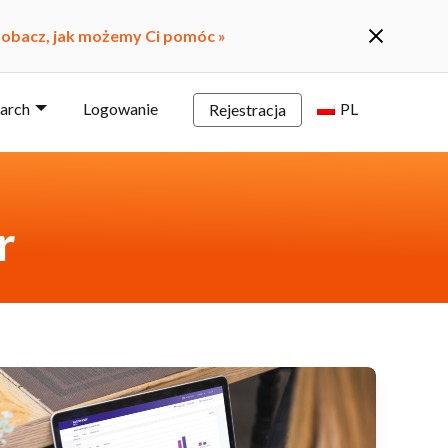
obacz, jak możemy Ci pomóc »
earch
Logowanie
PL
Rejestracja
r