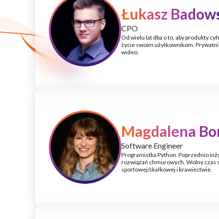
Łukasz Badow
CPO
Od wielu lat dba o to, aby produkty cy
życie swoim użytkownikom. Prywatnie 
wideo.
Magdalena Bo
Software Engineer
Programistka Python. Poprzednio inży
rozwiązań chmurowych. Wolny czas 
sportowej/skałkowej i krawiectwie.