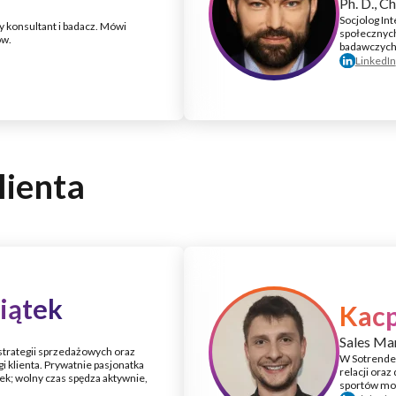
Ph. D., Ch
Socjolog Int
 konsultant i badacz. Mówi
społecznych
ów.
badawczych
LinkedIn
lienta
iątek
Kacp
Sales Ma
trategii sprzedażowych oraz
W Sotrender
i klienta. Prywatnie pasjonatka
relacji ora
ek; wolny czas spędza aktywnie,
sportów mot