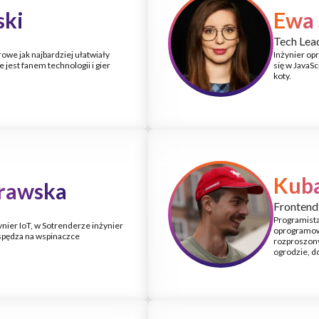
ski
Ewa
Tech Lea
frowe jak najbardziej ułatwiały
Inżynier op
jest fanem technologii i gier
się w JavaSc
koty.
Kuba
rawska
Frontend
Programista
nier IoT, w Sotrenderze inżynier
oprogramowa
spędza na wspinaczce
rozproszony
ogrodzie, d