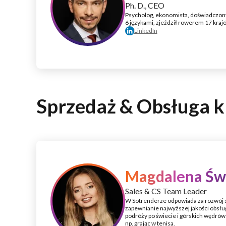
Ph. D., CEO
Psycholog, ekonomista, doświadczony
6 językami, zjeździł rowerem 17 kraj
LinkedIn
Sprzedaż & Obsługa k
Magdalena Św
Sales & CS Team Leader
W Sotrenderze odpowiada za rozwój s
zapewnianie najwyższej jakości obsług
podróży po świecie i górskich wędrów
np. grając w tenisa.