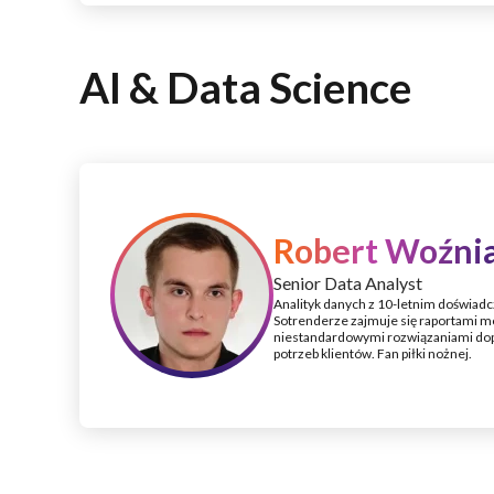
AI & Data Science
Robert Woźni
Senior Data Analyst
Analityk danych z 10-letnim doświad
Sotrenderze zajmuje się raportami 
niestandardowymi rozwiązaniami do
potrzeb klientów. Fan piłki nożnej.