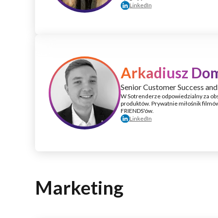
LinkedIn
Arkadiusz Do
Senior Customer Success an
W Sotrenderze odpowiedzialny za obs
produktów. Prywatnie miłośnik filmów 
FRIENDS'ów.
LinkedIn
Marketing