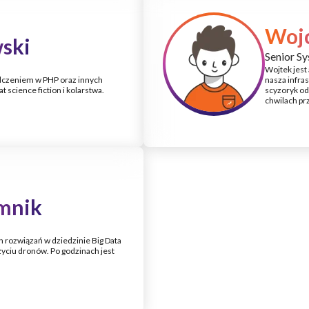
Wojc
ski
Senior S
Wojtek jest
dczeniem w PHP oraz innych
nasza infra
science fiction i kolarstwa.
scyzoryk od
chwilach pr
mnik
 rozwiązań w dziedzinie Big Data
użyciu dronów. Po godzinach jest