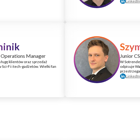
LinkedIn
minik
Szy
d Operations Manager
Junior CS
ługę klientów oraz sprzedaż
W Sotrender
Sci-Fi i tech-gadżetów. Wielki fan
odpisuje Wa
przestrzegan
LinkedIn