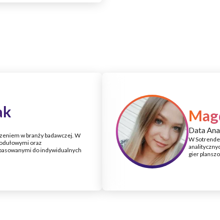
ak
Mag
Data Ana
czeniem w branży badawczej. W
W Sotrender
modułowymi oraz
analitycznyc
pasowanymi do indywidualnych
gier plansz