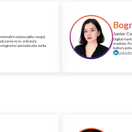
Bog
Junior Co
 niemalże od początku swojej
Digital mark
dczenie m.in. w branży
mediów. Po 
Instagrama i posiadaczka Jacka
kultury poł
LinkedIn