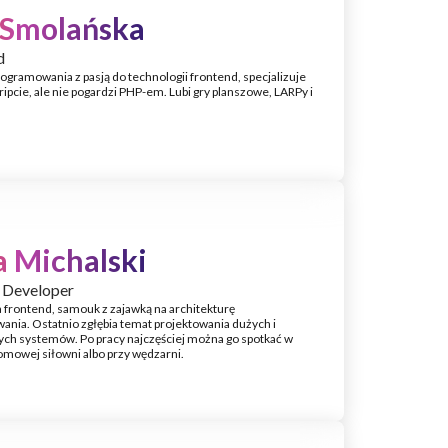
 Smolańska
d
rogramowania z pasją do technologii frontend, specjalizuje
ripcie, ale nie pogardzi PHP-em. Lubi gry planszowe, LARPy i
 Michalski
 Developer
 frontend, samouk z zajawką na architekturę
nia. Ostatnio zgłębia temat projektowania dużych i
ch systemów. Po pracy najczęściej można go spotkać w
omowej siłowni albo przy wędzarni.