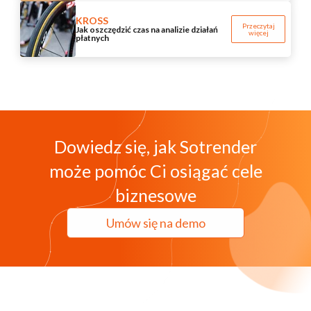
KROSS
Przeczytaj
Jak oszczędzić czas na analizie działań
więcej
płatnych
Dowiedz się, jak Sotrender
może pomóc Ci osiągać cele
biznesowe
Umów się na demo