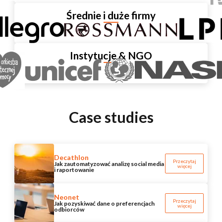
Średnie i duże firmy
Instytucje & NGO
Case studies
Decathlon
Przeczytaj
Jak zautomatyzować analizę social media
więcej
i raportowanie
Neonet
Przeczytaj
Jak pozyskiwać dane o preferencjach
więcej
odbiorców