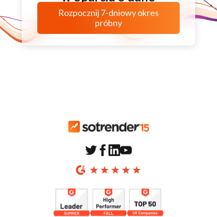
Rozpocznij
7-dniowy
okres
próbny