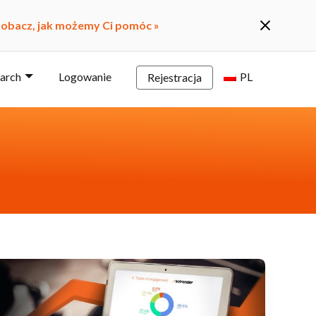
obacz, jak możemy Ci pomóc »
earch
Logowanie
PL
Rejestracja