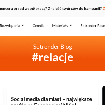
luencera przed współpracą? Znaleźć twórców do kampanii?
Z
Rozwiązania
Cennik
Materiały
Sotrender Res
Sotrender Blog
#relacje
Social media dla miast – największe