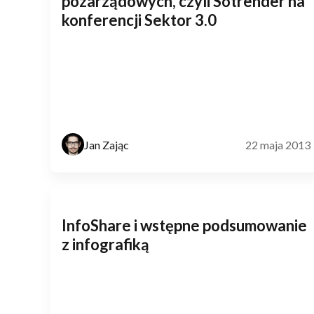
pozarządowych, czyli Sotrender na
konferencji Sektor 3.0
Jan Zając
22 maja 2013
InfoShare i wstępne podsumowanie
z infografiką