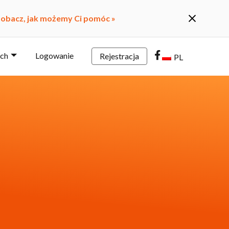
obacz, jak możemy Ci pomóc »
rch
Logowanie
Rejestracja
PL