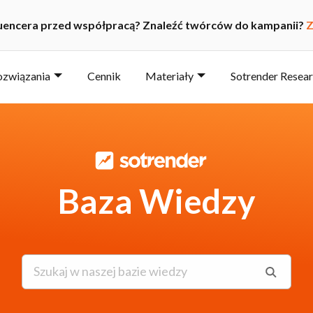
luencera przed współpracą? Znaleźć twórców do kampanii?
Z
ozwiązania
Cennik
Materiały
Sotrender Resea
Baza Wiedzy