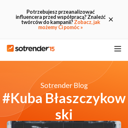
Potrzebujesz przeanalizować
influencera przed współpracą? Znaleźć
twórców do kampanii?
Zobacz, jak
możemy Ci pomóc »
Sotrender Blog
#Kuba Błaszczykow
ski