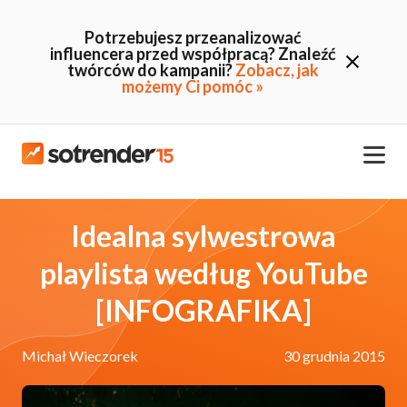
Potrzebujesz przeanalizować
influencera przed współpracą? Znaleźć
twórców do kampanii?
Zobacz, jak
możemy Ci pomóc »
Idealna sylwestrowa
playlista według YouTube
[INFOGRAFIKA]
Michał Wieczorek
30 grudnia 2015