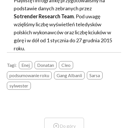
Playlistę i infografikę przygotowaliśmy na
podstawie danych zebranych przez
Sotrender Research Team
. Pod uwagę
wzięliśmy liczbę wyświetleń teledysków
polskich wykonawców oraz liczbę kciuków w
górę i w dół od 1 stycznia do 27 grudnia 2015
roku.
Tagi:
Enej
Donatan
Cleo
podsumowanie roku
Gang Albanii
Sarsa
sylwester
Do góry