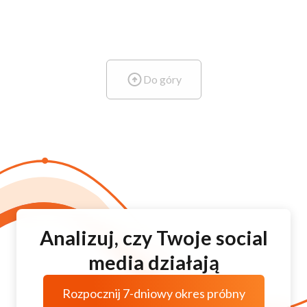
Do góry
Analizuj, czy Twoje social
media działają
Rozpocznij 7-dniowy okres próbny