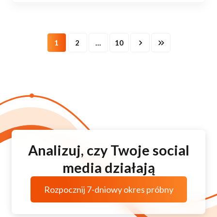
1
2
…
10
Analizuj, czy Twoje social
media działają
Rozpocznij 7-dniowy okres próbny