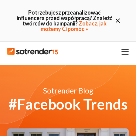
Potrzebujesz przeanalizować
influencera przed współpracą? Znaleźć
twórców do kampanii?
Zobacz, jak
możemy Ci pomóc »
Sotrender Blog
#Facebook Trends