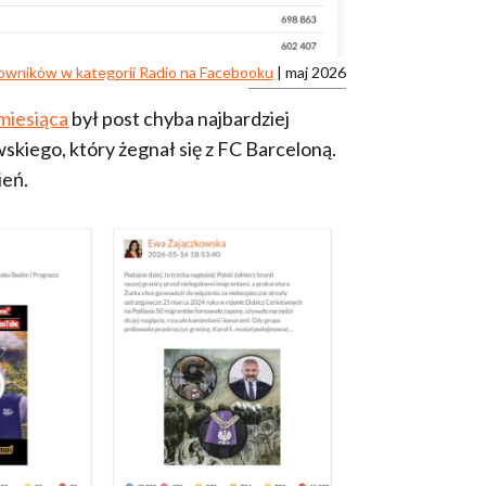
tkowników w kategorii Radio na Facebooku
| maj 2026
miesiąca
był post chyba najbardziej
iego, który żegnał się z FC Barceloną.
ień.