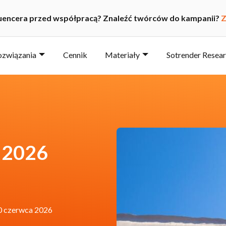
luencera przed współpracą? Znaleźć twórców do kampanii?
Z
ozwiązania
Cennik
Materiały
Sotrender Resea
 2026
0 czerwca 2026