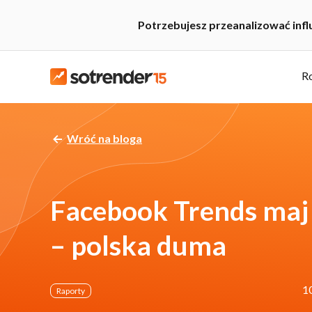
Potrzebujesz przeanalizować inf
R
Wróć na bloga
Facebook Trends maj
– polska duma
1
Raporty