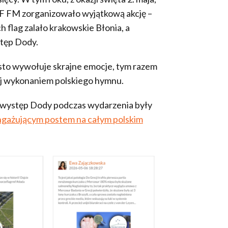
RMF FM zorganizowało wyjątkową akcję –
 flag zalało krakowskie Błonia, a
stęp Dody.
sto wywołuje skrajne emocje, tym razem
ej wykonaniem polskiego hymnu.
 występ Dody podczas wydarzenia były
angażującym postem na całym polskim