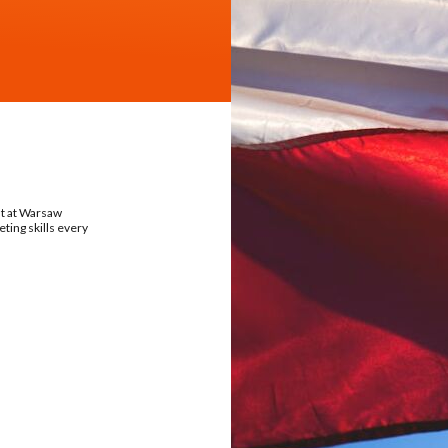
nt at Warsaw
ting skills every