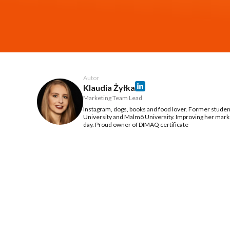
Autor
Klaudia Żyłka
Marketing Team Lead
Instagram, dogs, books and food lover. Former stude
University and Malmö University. Improving her marke
day. Proud owner of DIMAQ certificate