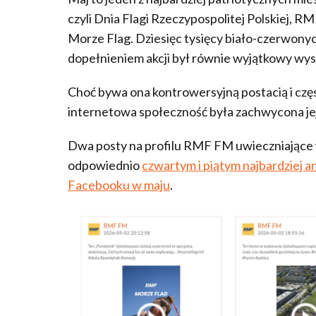
czyli Dnia Flagi Rzeczypospolitej Polskiej, 
Morze Flag. Dziesięc tysięcy biało-czerwonych
dopełnieniem akcji był równie wyjątkowy wy
Choć bywa ona kontrowersyjną postacią i czę
internetowa społeczność była zachwycona j
Dwa posty na profilu RMF FM uwieczniające
odpowiednio
czwartym i piątym najbardziej 
Facebooku w maju
.