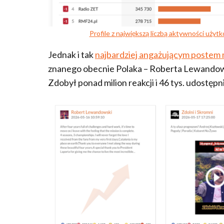
Profile z największą liczbą aktywności uży
Jednak i tak
najbardziej angażującym postem 
znanego obecnie Polaka – Roberta Lewandowsk
Zdobył ponad milion reakcji i 46 tys. udostępn