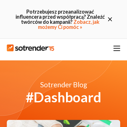
Potrzebujesz przeanalizować
influencera przed współpracą? Znaleźć
twórców do kampanii?
Zobacz, jak
możemy Ci pomóc »
Sotrender Blog
#Dashboard