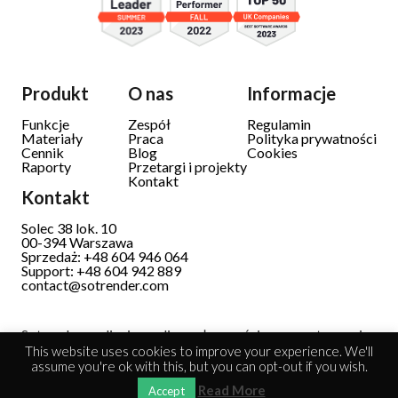
Produkt
O nas
Informacje
Funkcje
Zespół
Regulamin
Materiały
Praca
Polityka prywatności
Cennik
Blog
Cookies
Raporty
Przetargi i projekty
Kontakt
Kontakt
Solec 38 lok. 10
00-394 Warszawa
Sprzedaż: +48 604 946 064
Support: +48 604 942 889
contact@sotrender.com
Sotrender analizuje media społecznościowe przetwarzając
dane osobowe.
Dowiedz się więcej
This website uses cookies to improve your experience. We'll
assume you're ok with this, but you can opt-out if you wish.
Read More
Accept