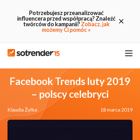
Potrzebujesz przeanalizować
influencera przed współpracą? Znaleźć
twórców do kampanii?
Zobacz, jak
możemy Ci pomóc »
Facebook Trends luty 2019
– polscy celebryci
Klaudia Żyłka
18 marca 2019