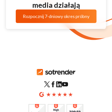
media działają
Rozpocznij 7-dniowy okres próbny