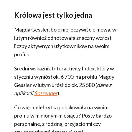
Królowa jest tylko jedna
Magda Gessler, bo o niej oczywiście mowa, w
lutym również odnotowała znaczny wzrost
liczby aktywnych użytkowników na swoim
profilu.
Średni wskaźnik Interactivity Index, który w
styczniu wyniósł ok. 6 700, na profilu Magdy
Gessler w lutym urósł do ok. 25 580 (
dane z
aplikacji
Sotrender
).
Co więc celebrytka publikowała na swoim
profilu w minionym miesiącu? Posty bardzo
personalne, z rodziną, przyjaciółmi czy
czworonożnymi domownikami.