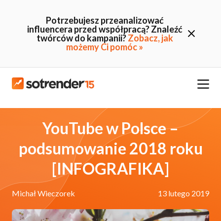
Potrzebujesz przeanalizować
influencera przed współpracą? Znaleźć
twórców do kampanii?
Zobacz, jak
możemy Ci pomóc »
YouTube w Polsce –
podsumowanie 2018 roku
[INFOGRAFIKA]
Michał Wieczorek
13 lutego 2019