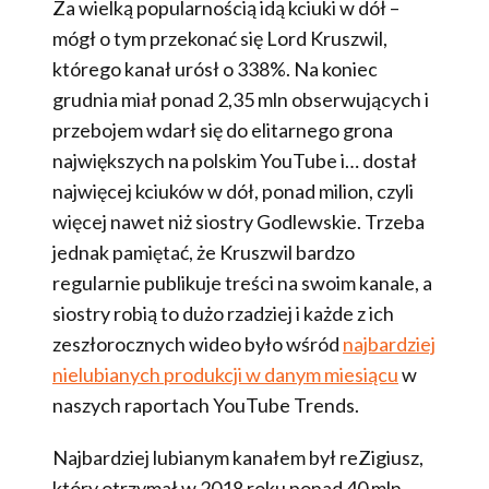
Za wielką popularnością idą kciuki w dół –
mógł o tym przekonać się Lord Kruszwil,
którego kanał urósł o 338%. Na koniec
grudnia miał ponad 2,35 mln obserwujących i
przebojem wdarł się do elitarnego grona
największych na polskim YouTube i… dostał
najwięcej kciuków w dół, ponad milion, czyli
więcej nawet niż siostry Godlewskie. Trzeba
jednak pamiętać, że Kruszwil bardzo
regularnie publikuje treści na swoim kanale, a
siostry robią to dużo rzadziej i każde z ich
zeszłorocznych wideo było wśród
najbardziej
nielubianych produkcji w danym miesiącu
w
naszych raportach YouTube Trends.
Najbardziej lubianym kanałem był reZigiusz,
który otrzymał w 2018 roku ponad 40 mln