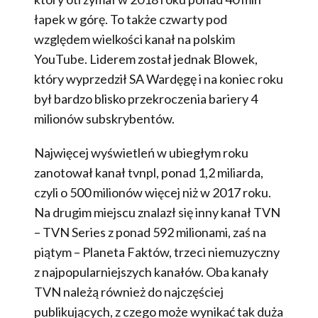
łapek w górę. To także czwarty pod
względem wielkości kanał na polskim
YouTube. Liderem został jednak Blowek,
który wyprzedził SA Wardęgę i na koniec roku
był bardzo blisko przekroczenia bariery 4
milionów subskrybentów.
Najwięcej wyświetleń w ubiegłym roku
zanotował kanał tvnpl, ponad 1,2 miliarda,
czyli o 500 milionów więcej niż w 2017 roku.
Na drugim miejscu znalazł się inny kanał TVN
– TVN Series z ponad 592 milionami, zaś na
piątym – Planeta Faktów, trzeci niemuzyczny
z najpopularniejszych kanałów. Oba kanały
TVN należą również do najczęściej
publikujących, z czego może wynikać tak duża