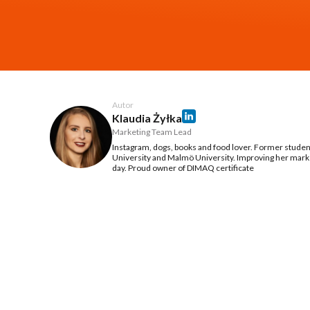
Autor
Klaudia Żyłka
Marketing Team Lead
Instagram, dogs, books and food lover. Former stude
University and Malmö University. Improving her marke
day. Proud owner of DIMAQ certificate