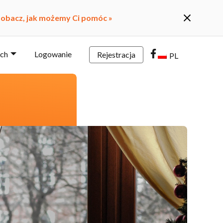
obacz, jak możemy Ci pomóc »
rch
Logowanie
Rejestracja
PL