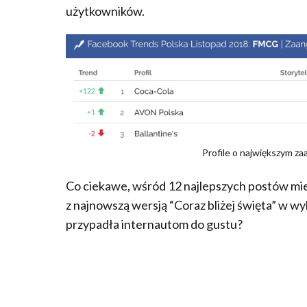
użytkowników.
Profile o największym z
Co ciekawe, wśród 12 najlepszych postów mie
z najnowszą wersją “Coraz bliżej święta” w w
przypadła internautom do gustu?