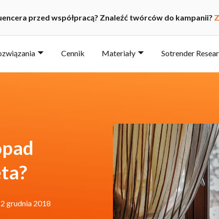
luencera przed współpracą? Znaleźć twórców do kampanii?
Z
ozwiązania
Cennik
Materiały
Sotrender Resea
opad
ęta?
2 grudnia 2018