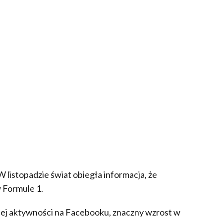
W listopadzie świat obiegła informacja, że
 Formule 1.
jej aktywności na Facebooku, z
naczny wzrost w