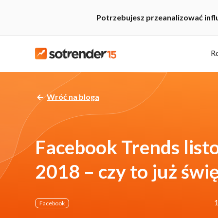
Potrzebujesz przeanalizować inf
R
Wróć na bloga
Facebook Trends list
2018 – czy to już świ
1
Facebook