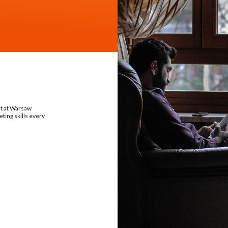
nt at Warsaw
ting skills every