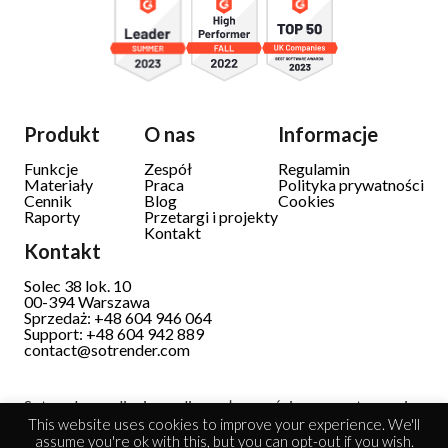
Produkt
O nas
Informacje
Funkcje
Zespół
Regulamin
Materiały
Praca
Polityka prywatności
Cennik
Blog
Cookies
Raporty
Przetargi i projekty
Kontakt
Kontakt
Solec 38 lok. 10
00-394 Warszawa
Sprzedaż: +48 604 946 064
Support: +48 604 942 889
contact@sotrender.com
Sotrender analizuje media społecznościowe przetwarzając
dane osobowe.
Dowiedz się więcej
This website uses cookies to improve your experience. We'll
assume you're ok with this, but you can opt-out if you wish.