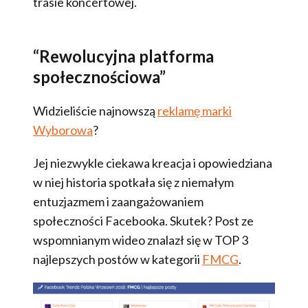
trasie koncertowej.
“Rewolucyjna platforma
społecznościowa”
Widzieliście najnowszą
reklamę marki
Wyborowa
?
Jej niezwykle ciekawa kreacja i opowiedziana
w niej historia spotkała się z niemałym
entuzjazmem i zaangażowaniem
społeczności Facebooka. Skutek? Post ze
wspomnianym wideo znalazł się w TOP 3
najlepszych postów w kategorii
FMCG
.