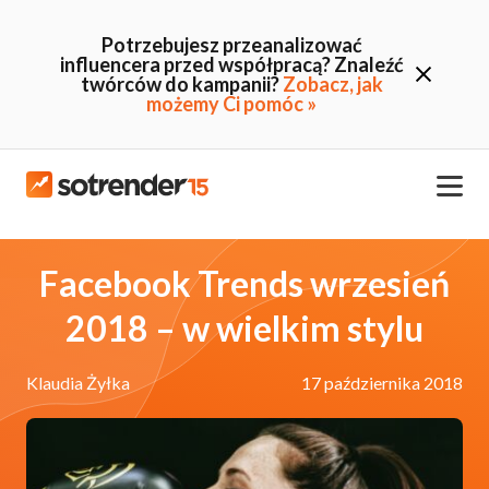
Potrzebujesz przeanalizować
influencera przed współpracą? Znaleźć
twórców do kampanii?
Zobacz, jak
możemy Ci pomóc »
Facebook Trends wrzesień
2018 – w wielkim stylu
Klaudia Żyłka
17 października 2018