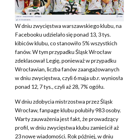
W dniu zwycięstwa warszawskiego klubu, na
Facebooku udzielało się ponad 13, 3 tys.
kibiców klubu, co stanowiło 5% wszystkich
fanów. W tym przypadku Śląsk Wrocław
zdeklasował Legię, ponieważ w przypadku
Wrocławian, liczba fanów zaangażowanych
w dniu zwycięstwa, czyli 6 maja ub.r. wyniosła
ponad 12, 7 tys., czyli aż 28, 7% ogółu.
W dniu zdobycia mistrzostwa przez Śląsk
Wrocław, fanpage klubu polubiły 983 osoby.
Warty zauważenia jest fakt, że prowadzący
profil, w dniu zwycięstwa klubu zamieścił aż
23 nowe wiadomości. Rok później, w dniu