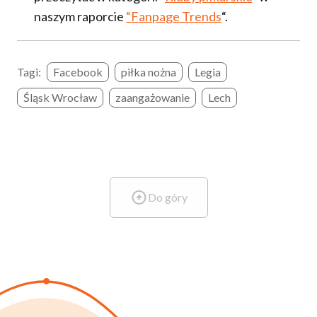
naszym raporcie
“Fanpage Trends
“.
Tagi:
Facebook
piłka nożna
Legia
Śląsk Wrocław
zaangażowanie
Lech
Do góry