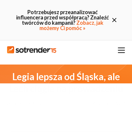
Potrzebujesz przeanalizować
influencera przed współpracą? Znaleźć
twórców do kampanii?
Zobacz, jak
możemy Ci pomóc »
Legia lepsza od Śląska, ale
Lech ciągle na prowadzeniu
Aleksandra Prejs
6 czerwca 2013