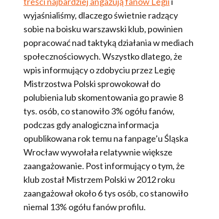
treści najbardziej angażują fanów Legii
i
wyjaśnialiśmy, dlaczego świetnie radzący
sobie na boisku warszawski klub, powinien
popracować nad taktyką działania w mediach
społecznościowych. Wszystko dlatego, że
wpis informujący o zdobyciu przez Legię
Mistrzostwa Polski sprowokował do
polubienia lub skomentowania go prawie 8
tys. osób, co stanowiło 3% ogółu fanów,
podczas gdy analogiczna informacja
opublikowana rok temu na fanpage’u Śląska
Wrocław wywołała relatywnie większe
zaangażowanie. Post informujący o tym, że
klub został Mistrzem Polski w 2012 roku
zaangażował około 6 tys osób, co stanowiło
niemal 13% ogółu fanów profilu.