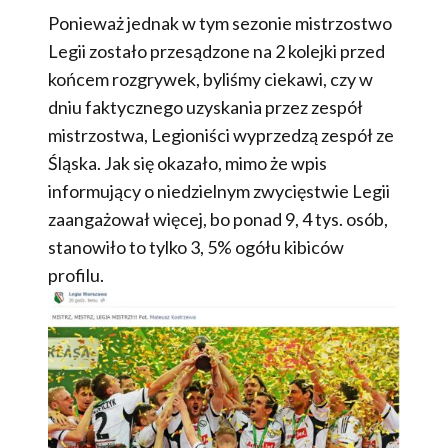
Ponieważ jednak w tym sezonie mistrzostwo
Legii zostało przesądzone na 2 kolejki przed
końcem rozgrywek, byliśmy ciekawi, czy w
dniu faktycznego uzyskania przez zespół
mistrzostwa, Legioniści wyprzedzą zespół ze
Śląska. Jak się okazało, mimo że wpis
informujący o niedzielnym zwycięstwie Legii
zaangażował więcej, bo ponad 9, 4 tys. osób,
stanowiło to tylko 3, 5% ogółu kibiców
profilu.