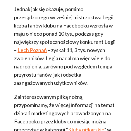
Jednak jak się okazuje, pomimo
przesądzonego wcześniej mistrzostwa Legii,
liczba fanów klubu na Facebooku wzrosła w
maju o nieco ponad 10 tys., podczas gdy
największy społecznościowy konkurent Legii
–
Lech Poznań
– zyskał 11, 3 tys. nowych
zwolenników. Legia nadal ma więc wiele do
nadrobienia, zarówno pod względem tempa
przyrostu fanów, jak i odsetka
zaangażowanych użytkowników.
Zainteresowanym piłką nożną,
przypominamy, że więcej informacji na temat
działań marketingowych prowadzonych na
Facebooku przez kluby co miesiąc można
przeczytać w kategorii “
Kluby piłkarskie
” w