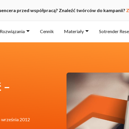
luencera przed współpracą? Znaleźć twórców do kampanii?
Z
Rozwiązania
Cennik
Materiały
Sotrender Res
 –
 września 2012