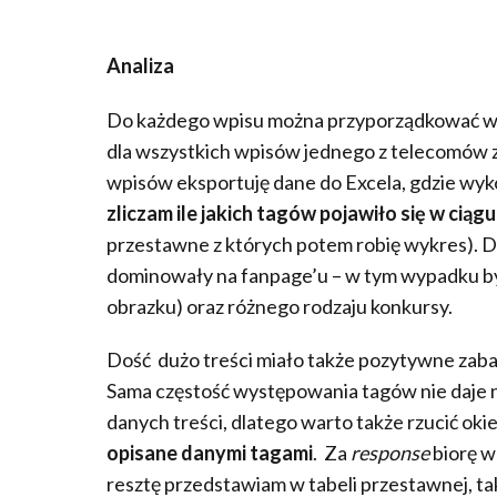
Analiza
Do każdego wpisu można przyporządkować wiel
dla wszystkich wpisów jednego z telecomów 
wpisów eksportuję dane do Excela, gdzie wyk
zliczam ile jakich tagów pojawiło się w cią
przestawne z których potem robię wykres). Dz
dominowały na fanpage’u – w tym wypadku były
obrazku) oraz różnego rodzaju konkursy.
Dość dużo treści miało także pozytywne zabar
Sama częstość występowania tagów nie daje
danych treści, dlatego warto także rzucić okie
opisane danymi tagami
. Za
response
biorę wa
resztę przedstawiam w tabeli przestawnej, ta