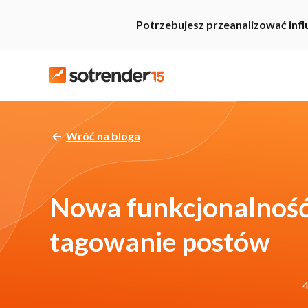
Potrzebujesz przeanalizować inf
Wróć na bloga
Nowa funkcjonalność
tagowanie postów
4