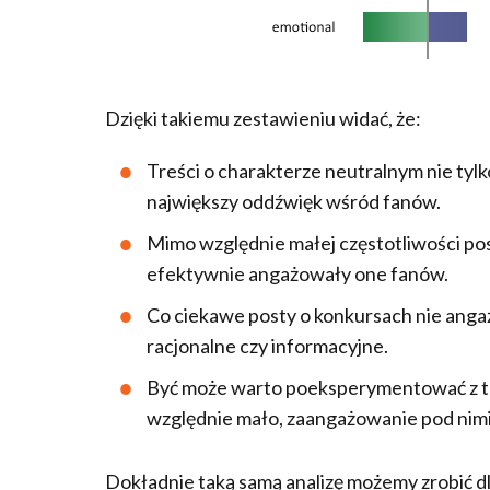
Dzięki takiemu zestawieniu widać, że:
Treści o charakterze neutralnym nie tylko
największy oddźwięk wśród fanów.
Mimo względnie małej częstotliwości po
efektywnie angażowały one fanów.
Co ciekawe posty o konkursach nie angaż
racjonalne czy informacyjne.
Być może warto poeksperymentować z tr
względnie mało, zaangażowanie pod nim
Dokładnie taką samą analizę możemy zrobić dla