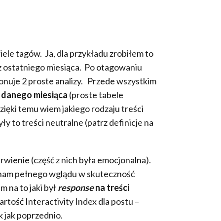
e tagów. Ja, dla przykładu zrobiłem to
z ostatniego miesiąca. Po otagowaniu
onuje 2 proste analizy. Przede wszystkim
gu danego miesiąca
(proste tabele
ięki temu wiem jakiego rodzaju treści
 to treści neutralne (patrz definicje na
wienie (część z nich była emocjonalna).
 nam pełnego wglądu w skuteczność
m na to jaki był
response
na treści
rtość Interactivity Index dla postu –
k jak poprzednio.