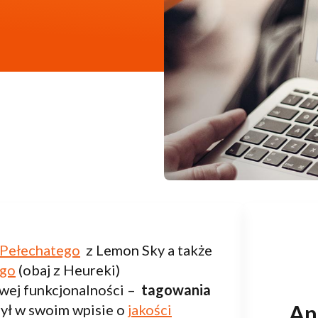
 Pełechatego
z Lemon Sky a także
ego
(obaj z Heureki)
wej funkcjonalności –
tagowania
Ana
zył w swoim wpisie o
jakości