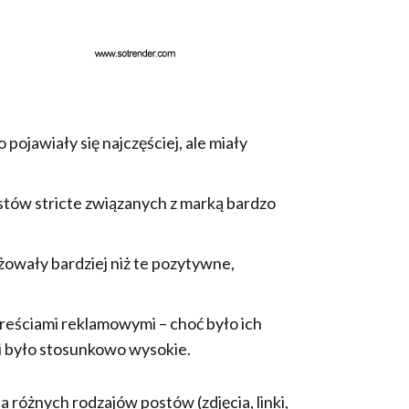
 pojawiały się najczęściej, ale miały
stów stricte związanych z marką bardzo
owały bardziej niż te pozytywne,
eściami reklamowymi – choć było ich
i było stosunkowo wysokie.
 różnych rodzajów postów (zdjęcia, linki,