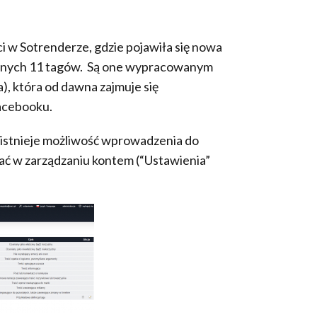
i w Sotrenderze, gdzie pojawiła się nowa
anych 11 tagów. Są one wypracowanym
, która od dawna zajmuje się
Facebooku.
 istnieje możliwość wprowadzenia do
ać w zarządzaniu kontem (“Ustawienia”