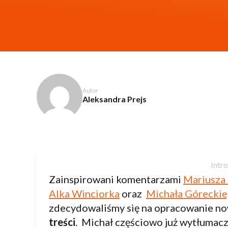
Autor
Aleksandra Prejs
Zainspirowani komentarzami
Mariusza
Alka Winciorka
oraz
Michała Górecki
zdecydowaliśmy się na opracowanie no
treści
. Michał częściowo już wytłumac