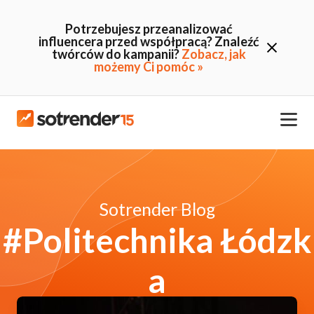
Potrzebujesz przeanalizować
influencera przed współpracą? Znaleźć
twórców do kampanii?
Zobacz, jak
możemy Ci pomóc »
Sotrender Blog
#Politechnika Łódzk
a