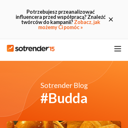
Potrzebujesz przeanalizować
influencera przed współpracą? Znaleźć
twórców do kampanii?
Zobacz, jak
możemy Ci pomóc »
Sotrender Blog
#Budda