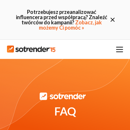
Potrzebujesz przeanalizować
influencera przed współpracą? Znaleźć
twórców do kampanii?
Zobacz, jak
możemy Ci pomóc »
FAQ