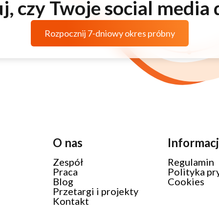
j, czy Twoje social media 
Rozpocznij 7-dniowy okres próbny
O nas
Informac
Zespół
Regulamin
Praca
Polityka pr
Blog
Cookies
Przetargi i projekty
Kontakt