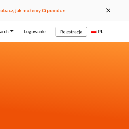
obacz, jak możemy Ci pomóc »
earch
Logowanie
PL
Rejestracja