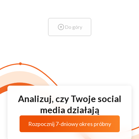
Do góry
Analizuj, czy Twoje social
media działają
Rozpocznij 7-dniowy okres próbny