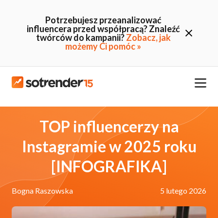
Potrzebujesz przeanalizować
influencera przed współpracą? Znaleźć
twórców do kampanii?
Zobacz, jak
możemy Ci pomóc »
TOP influencerzy na
Instagramie w 2025 roku
[INFOGRAFIKA]
Bogna Raszowska
5 lutego 2026