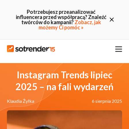
Potrzebujesz przeanalizować
influencera przed współpracą? Znaleźć
twórców do kampanii?
Zobacz, jak
możemy Ci pomóc »
Instagram Trends lipiec
2025 – na fali wydarzeń
Klaudia Żyłka
6 sierpnia 2025