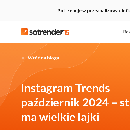
Potrzebujesz przeanalizować inf
Roz
Wróć na bloga
Instagram Trends
październik 2024 – s
ma wielkie lajki