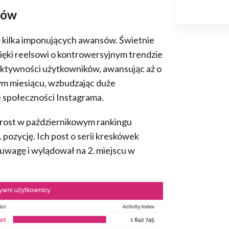
sów
ę kilka imponujących awansów. Świetnie
ięki reelsowi o kontrowersyjnym trendzie
ktywności użytkowników, awansując aż o
 tym miesiącu, wzbudzając duże
 społeczności Instagrama.
wzrost w październikowym rankingu
 pozycję. Ich post o serii kreskówek
uwagę i wylądował na 2. miejscu w