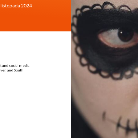
 listopada 2024
nt and social media.
over, and South