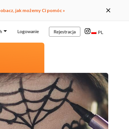
obacz, jak możemy Ci pomóc »
h
Logowanie
Rejestracja
PL