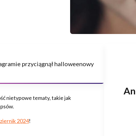
agramie przyciągnął halloweenowy
Ana
ść nietypowe tematy, takie jak
 psów.
ziernik 2024
!