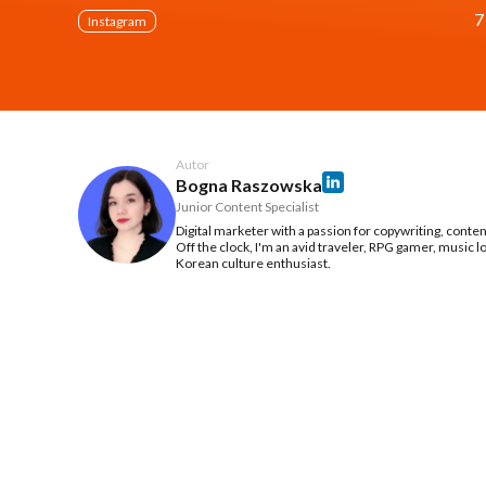
7
Instagram
Autor
Bogna Raszowska
Junior Content Specialist
Digital marketer with a passion for copywriting, conte
Off the clock, I'm an avid traveler, RPG gamer, music l
Korean culture enthusiast.