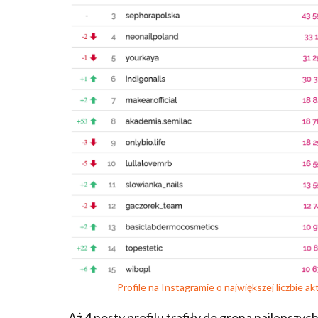
P
rofile na Instagramie o największej liczbie 
Aż 4 posty profilu trafiły do grona najlepszyc