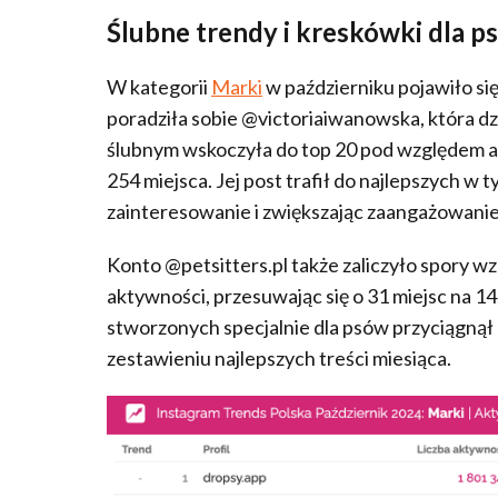
Ślubne trendy i kreskówki dla p
W kategorii
Marki
w październiku pojawiło si
poradziła sobie @victoriaiwanowska, która dz
ślubnym wskoczyła do top 20 pod względem a
254 miejsca. Jej post trafił do najlepszych w
zainteresowanie i zwiększając zaangażowanie
Konto @petsitters.pl także zaliczyło spory 
aktywności, przesuwając się o 31 miejsc na 14.
stworzonych specjalnie dla psów przyciągnął 
zestawieniu najlepszych treści miesiąca.