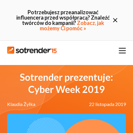
Potrzebujesz przeanalizować
influencera przed współpracą? Znaleźć
twórców do kampanii?
Zobacz, jak
możemy Ci pomóc »
Sotrender prezentuje:
Cyber Week 2019
Klaudia Żyłka
22 listopada 2019