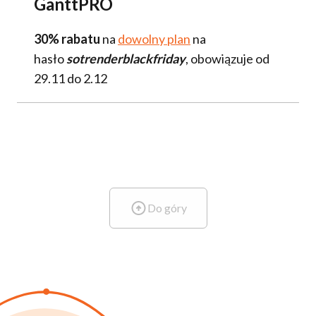
GanttPRO
30% rabatu
na
dowolny plan
na
hasło
sotrenderblackfriday
, obowiązuje od
29.11 do 2.12
Do góry