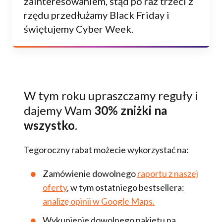
zainteresowaniem, stąd po raz trzeci z
rzędu przedłużamy Black Friday i
świętujemy Cyber Week.
W tym roku upraszczamy reguły i
dajemy Wam
30% zniżki na
wszystko
.
Tegoroczny rabat możecie wykorzystać na:
Zamówienie dowolnego
raportu z naszej
oferty
, w tym ostatniego bestsellera:
analizę opinii w Google Maps.
Wykupienie dowolnego pakietu na