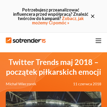
Potrzebujesz przeanalizować
influencera przed współpracą? Znaleźć
twórców do kampanii?
Zobacz, jak
możemy Ci pomóc »
Twitter Trends maj 2018 –
początek piłkarskich emocji
Michał Wieczorek
11 czerwca 2018