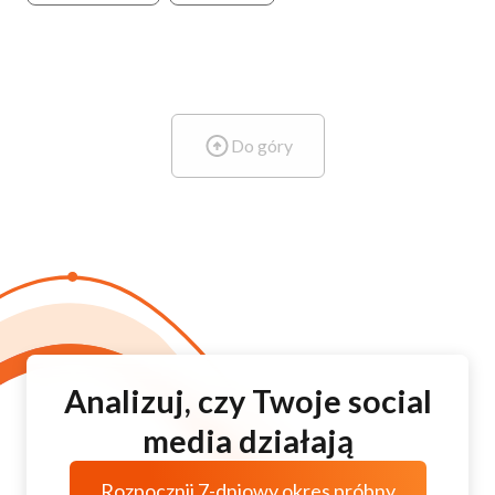
Do góry
Analizuj, czy Twoje social
media działają
Rozpocznij 7-dniowy okres próbny