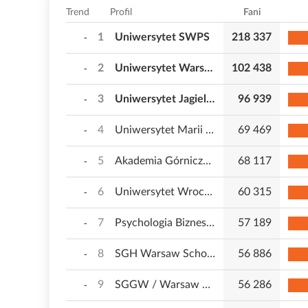
Trend
Profil
Fani
1
Uniwersytet SWPS
218 337
-
2
Uniwersytet Warszawski
102 438
-
3
Uniwersytet Jagielloński
96 939
-
4
Uniwersytet Marii Curie-Skłodowskiej w Lublinie
69 469
-
5
Akademia Górniczo-Hutnicza w Krakowie
68 117
-
6
Uniwersytet Wrocławski
60 315
-
7
Psychologia Biznesu dla Menedżerów
57 189
-
8
SGH Warsaw School of Economics
56 886
-
9
SGGW / Warsaw University of Life Sciences
56 286
-