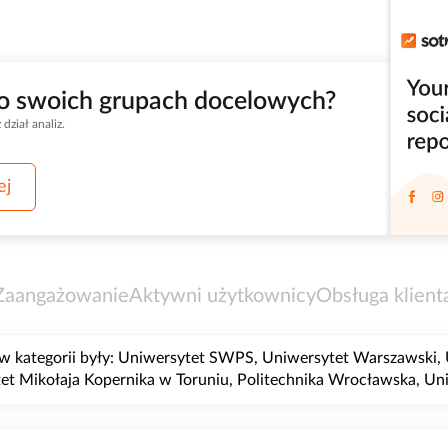
 o swoich grupach docelowych?
ział analiz.
ej
Zaangażowanie
Aktywni użytkownicy
Obsługa klient
 w kategorii były: Uniwersytet SWPS, Uniwersytet Warszawski, U
ytet Mikołaja Kopernika w Toruniu, Politechnika Wrocławska, 