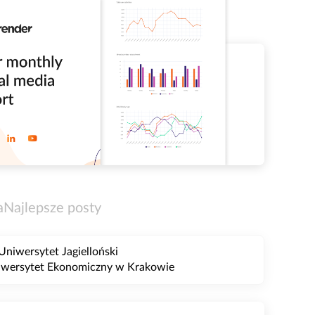
a
Najlepsze posty
niwersytet Jagielloński
Uniwersytet Ekonomiczny w Krakowie