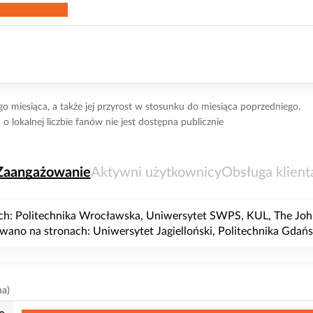
o miesiąca, a także jej przyrost w stosunku do miesiąca poprzedniego.
o lokalnej liczbie fanów nie jest dostępna publicznie
Zaangażowanie
Aktywni użytkownicy
Obsługa klient
ach: Politechnika Wrocławska, Uniwersytet SWPS, KUL, The John 
owano na stronach: Uniwersytet Jagielloński, Politechnika Gda
na)