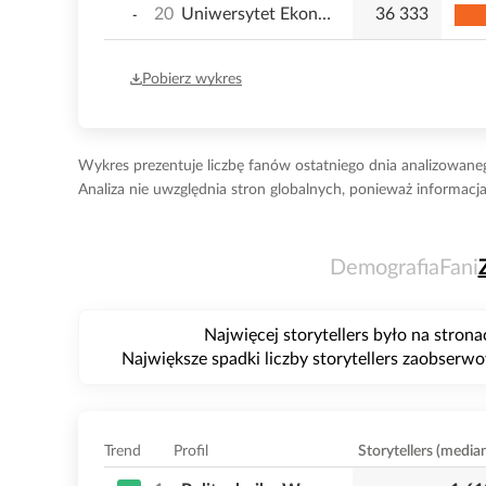
20
Uniwersytet Ekonomiczny w Krakowie
36 333
-
Pobierz wykres
Wykres prezentuje liczbę fanów ostatniego dnia analizowaneg
Analiza nie uwzględnia stron globalnych, ponieważ informacja 
Demografia
Fani
Najwięcej storytellers było na stron
Największe spadki liczby storytellers zaobserw
Trend
Profil
Storytellers (media