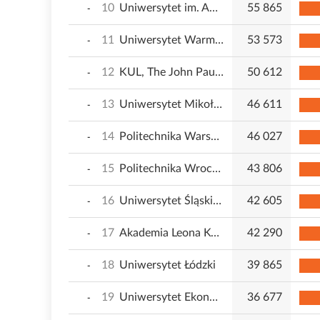
10
Uniwersytet im. Adama Mickiewicza w Poznaniu
55 865
-
11
Uniwersytet Warmińsko-Mazurski w Olsztynie
53 573
-
12
KUL, The John Paul II Catholic University of Lublin
50 612
-
13
Uniwersytet Mikołaja Kopernika w Toruniu
46 611
-
14
Politechnika Warszawska
46 027
-
15
Politechnika Wrocławska
43 806
-
16
Uniwersytet Śląski w Katowicach
42 605
-
17
Akademia Leona Koźmińskiego - Kozminski University
42 290
-
18
Uniwersytet Łódzki
39 865
-
19
Uniwersytet Ekonomiczny we Wrocławiu
36 677
-