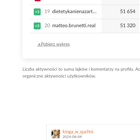
19
dietetykanienazartypl
51 654
+3
20
matteo.brunetti.real
51 320
+3
Pobierz wykres
Liczba aktywności to suma lajków i komentarzy na profilu. Ac
organiczne aktywności użytkowników.