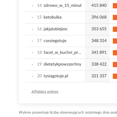
14
zdrowo_w_15_minut
415 840
-
15
ketobulka
396 068
-
16
jakjalubiejesc
353 655
-
17
cossiegotuje
348 314
-
18
facet_w_kuchni_przy_remoncie
341 891
-
19
dietetykpowszechny
338 422
-
20
tysiagotuje.pl
321 337
-
Pobierz wykres
Wykres prezentuje liczbę obserwujących ostatniego dnia anal