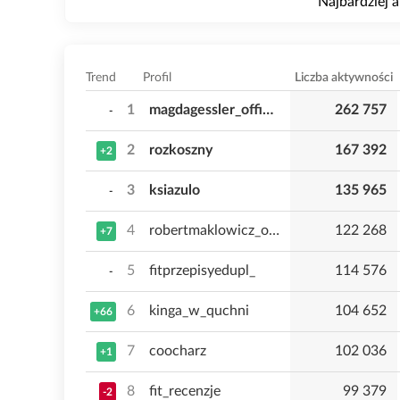
Najbardziej a
Trend
Profil
Liczba aktywności
1
magdagessler_official
262 757
-
2
rozkoszny
167 392
+2
3
ksiazulo
135 965
-
4
robertmaklowicz_official
122 268
+7
5
fitprzepisyedupl_
114 576
-
6
kinga_w_quchni
104 652
+66
7
coocharz
102 036
+1
8
fit_recenzje
99 379
-2