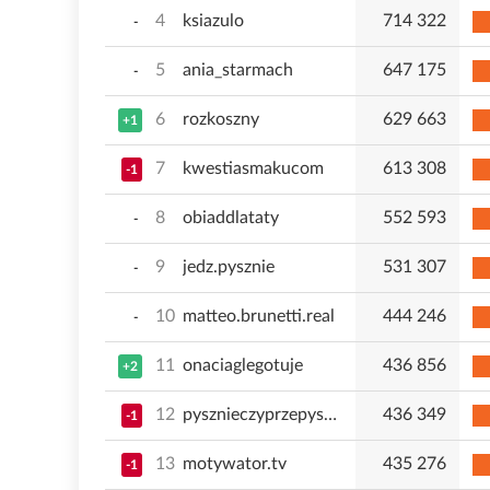
4
ksiazulo
714 322
-
5
ania_starmach
647 175
-
6
rozkoszny
629 663
+1
7
kwestiasmakucom
613 308
-1
8
obiaddlataty
552 593
-
9
jedz.pysznie
531 307
-
10
matteo.brunetti.real
444 246
-
11
onaciaglegotuje
436 856
+2
12
pysznieczyprzepysznie
436 349
-1
13
motywator.tv
435 276
-1