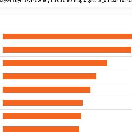
ktywni byli użytkownicy na stronie: magdagessler_official, rozko