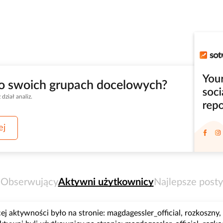
 o swoich grupach docelowych?
ział analiz.
ej
Obserwujący
Aktywni użytkownicy
Najlepsze posty
ej aktywności było na stronie: magdagessler_official, rozkoszny, 