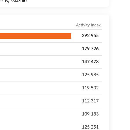
szny, ksiazulo
Activity Index
292 955
179 726
147 473
125 985
119 532
112 317
109 183
125 251