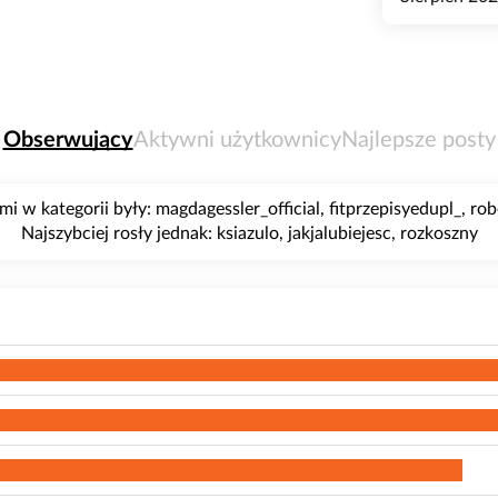
Obserwujący
Aktywni użytkownicy
Najlepsze posty
i w kategorii były: magdagessler_official, fitprzepisyedupl_, ro
Najszybciej rosły jednak: ksiazulo, jakjalubiejesc, rozkoszny