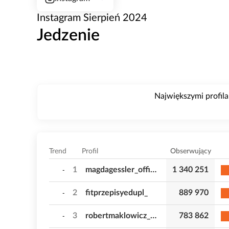
Instagram Sierpień 2024
Jedzenie
Największymi profilam
Trend
Profil
Obserwujący
1
magdagessler_official
1 340 251
-
2
fitprzepisyedupl_
889 970
-
3
robertmaklowicz_official
783 862
-