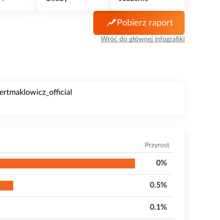
Pobierz raport
Wróć do głównej infografiki
bertmaklowicz_official
Przyrost
0%
0.5%
0.1%