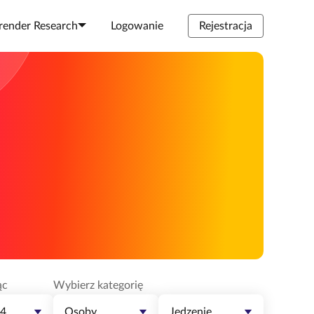
render Research
Logowanie
Rejestracja
ąc
Wybierz kategorię
24
Osoby
Jedzenie