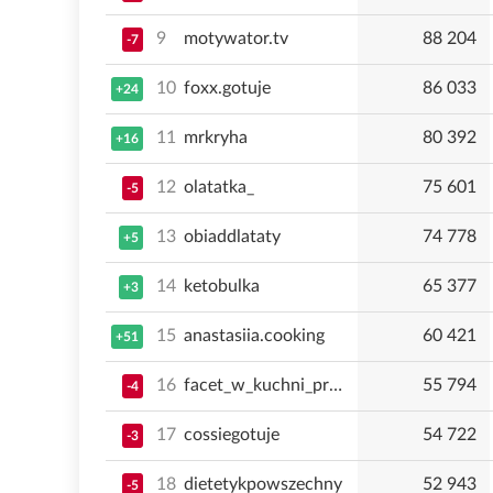
9
motywator.tv
88 204
-7
10
foxx.gotuje
86 033
+24
11
mrkryha
80 392
+16
12
olatatka_
75 601
-5
13
obiaddlataty
74 778
+5
14
ketobulka
65 377
+3
15
anastasiia.cooking
60 421
+51
16
facet_w_kuchni_przy_remoncie
55 794
-4
17
cossiegotuje
54 722
-3
18
dietetykpowszechny
52 943
-5