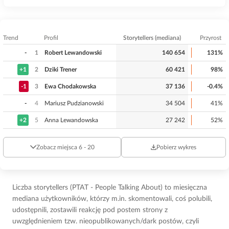
Trend
Profil
Storytellers (mediana)
Przyrost
-
1
Robert Lewandowski
140 654
131%
+1
2
Dziki Trener
60 421
98%
-1
3
Ewa Chodakowska
37 136
-0.4%
-
4
Mariusz Pudzianowski
34 504
41%
+2
5
Anna Lewandowska
27 242
52%
Zobacz miejsca 6 - 20
Pobierz wykres
Liczba storytellers (PTAT - People Talking About) to miesięczna
mediana użytkowników, którzy m.in. skomentowali, coś polubili,
udostępnili, zostawili reakcję pod postem strony z
uwzględnieniem tzw. nieopublikowanych/dark postów, czyli