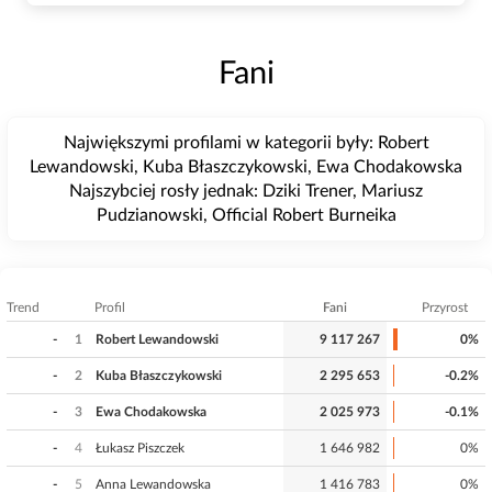
Fani
Największymi profilami w kategorii były: Robert
Lewandowski, Kuba Błaszczykowski, Ewa Chodakowska
Najszybciej rosły jednak: Dziki Trener, Mariusz
Pudzianowski, Official Robert Burneika
Trend
Profil
Fani
Przyrost
-
1
Robert Lewandowski
9 117 267
0%
-
2
Kuba Błaszczykowski
2 295 653
-0.2%
-
3
Ewa Chodakowska
2 025 973
-0.1%
-
4
Łukasz Piszczek
1 646 982
0%
-
5
Anna Lewandowska
1 416 783
0%