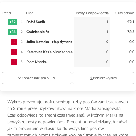
Trend
Profil
Posty z odpowiedzią
Czas odpowi
+52
1
Rafał Sonik
1
97:1
+88
2
Codziennie fit
1
78:5
-1
3
Julita Kotecka - złap dystans
0
0:0
-1
4
Katarzyna Kasia Niewiadoma
0
0:0
-1
5
Piotr Myszka
0
0:0
Zobacz miejsca 6 - 20
Pobierz wykres
Wykres prezentuje profile według liczby postów zamieszczonych
na Stronie przez użytkowników, na które Marka zareagowała.
Czas odpowiedzi to średni czas (mediana), w którym Marka na
powyższe posty odpowiedziała. Procent odpowiedzianych mówi
jakim procentem w stosunku do wszystkich postów
zamieszczonych przez użytkowników na Stronie były te, na które