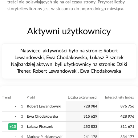
treści nie pojawiających się na osi czasu strony. Przyrost liczby
storytellers liczony jest w stosunku do poprzedniego miesiąca.
Aktywni użytkownicy
Najwięcej aktywności było na stronie: Robert
Lewandowski, Ewa Chodakowska, Łukasz Piszczek
Najbardziej aktywni byli użytkownicy na stronie: Dziki
Trener, Robert Lewandowski, Ewa Chodakowska
Trend
Profil
Liczba aktywności
Interactivity Index
-
1
Robert Lewandowski
728 984
876 756
-
2
Ewa Chodakowska
315 629
428 976
+10
3
Łukasz Piszczek
253 833
311 671
-
4
Mariusz Pudzianowski
241 178
334 177