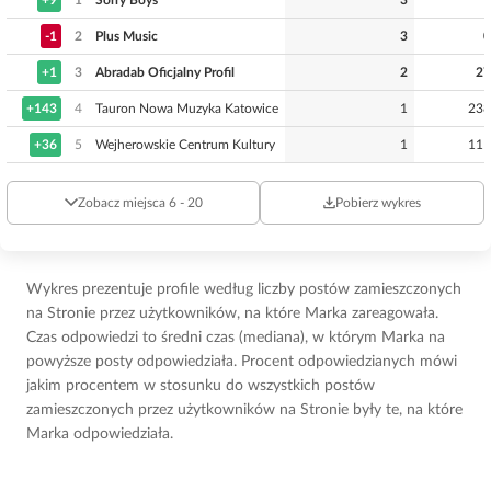
+9
1
Sorry Boys
3
1
-1
2
Plus Music
3
0
+1
3
Abradab Oficjalny Profil
2
27
+143
4
Tauron Nowa Muzyka Katowice
1
238
+36
5
Wejherowskie Centrum Kultury
1
111
Zobacz miejsca 6 - 20
Pobierz wykres
Wykres prezentuje profile według liczby postów zamieszczonych
na Stronie przez użytkowników, na które Marka zareagowała.
Czas odpowiedzi to średni czas (mediana), w którym Marka na
powyższe posty odpowiedziała. Procent odpowiedzianych mówi
jakim procentem w stosunku do wszystkich postów
zamieszczonych przez użytkowników na Stronie były te, na które
Marka odpowiedziała.