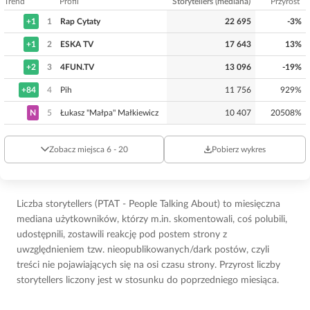
Trend
Profil
Storytellers (mediana)
Przyrost
+1
1
Rap Cytaty
22 695
-3%
+1
2
ESKA TV
17 643
13%
+2
3
4FUN.TV
13 096
-19%
+84
4
Pih
11 756
929%
N
5
Łukasz "Małpa" Małkiewicz
10 407
20508%
Zobacz miejsca 6 - 20
Pobierz wykres
Liczba storytellers (PTAT - People Talking About) to miesięczna
mediana użytkowników, którzy m.in. skomentowali, coś polubili,
udostępnili, zostawili reakcję pod postem strony z
uwzględnieniem tzw. nieopublikowanych/dark postów, czyli
treści nie pojawiających się na osi czasu strony. Przyrost liczby
storytellers liczony jest w stosunku do poprzedniego miesiąca.