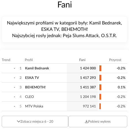
Fani
Największymi profilami w kategorii były: Kamil Bednarek,
ESKA TV, BEHEMOTH!
Najszybciej rosły jednak: Peja Slums Attack, O.S.T.R.
Trend
Profil
Fani
Przyrost
-
1
Kamil Bednarek
1 424 000
-0.2%
-
2
ESKA TV
1 417 293
-0.2%
-
3
BEHEMOTH!
1 411 387
0.1%
-
4
CLEO
1 204 198
-0.2%
-
5
MTV Polska
972 141
-0.2%
Zobacz miejsca 6 - 20
Pobierz wykres