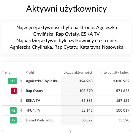
Aktywni użytkownicy
Najwięcej aktywności było na stronie: Agnieszka
Chylińska, Rap Cytaty, ESKA TV
Najbardziej aktywni byli użytkownicy na stronie:
Agnieszka Chylińska, Rap Cytaty, Katarzyna Nosowska
Trend
Profil
Liczba aktywności
Interactivity Index
+15
1
Agnieszka Chylińska
194 963
1 010 932
-1
2
Rap Cytaty
103 570
571 625
-
3
ESKA TV
65 385
157 129
+2
4
4FUN.TV
52 145
100 019
+2
5
Dawid Podsiadło
50 827
75 590