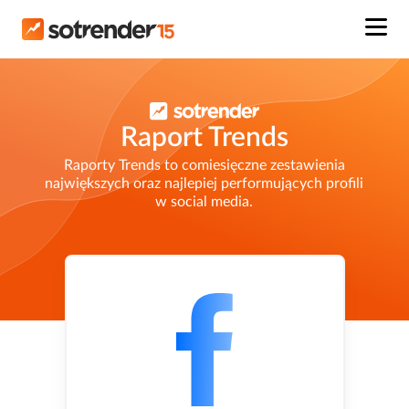
Raport Trends
Raporty Trends to comiesięczne zestawienia
największych oraz najlepiej performujących profili
w social media.